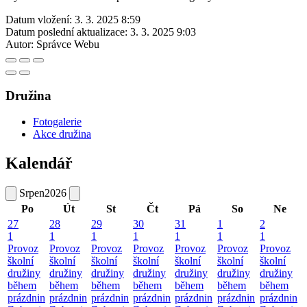
Datum vložení:
3. 3. 2025 8:59
Datum poslední aktualizace:
3. 3. 2025 9:03
Autor:
Správce Webu
Družina
Fotogalerie
Akce družina
Kalendář
Srpen
2026
Po
Út
St
Čt
Pá
So
Ne
27
28
29
30
31
1
2
1
1
1
1
1
1
1
Provoz
Provoz
Provoz
Provoz
Provoz
Provoz
Provoz
školní
školní
školní
školní
školní
školní
školní
družiny
družiny
družiny
družiny
družiny
družiny
družiny
během
během
během
během
během
během
během
prázdnin
prázdnin
prázdnin
prázdnin
prázdnin
prázdnin
prázdnin