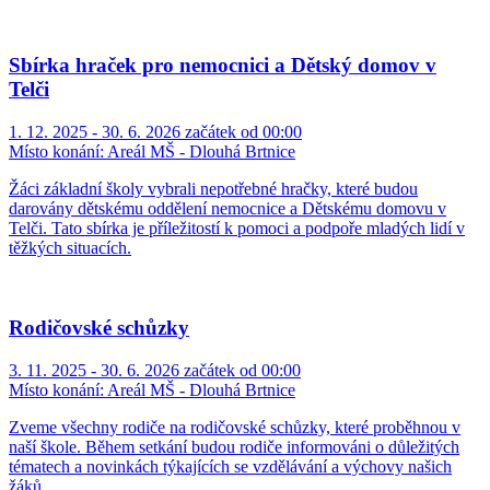
Sbírka hraček pro nemocnici a Dětský domov v
Telči
1. 12. 2025 - 30. 6. 2026 začátek od 00:00
Místo konání:
Areál MŠ - Dlouhá Brtnice
Žáci základní školy vybrali nepotřebné hračky, které budou
darovány dětskému oddělení nemocnice a Dětskému domovu v
Telči. Tato sbírka je příležitostí k pomoci a podpoře mladých lidí v
těžkých situacích.
Rodičovské schůzky
3. 11. 2025 - 30. 6. 2026 začátek od 00:00
Místo konání:
Areál MŠ - Dlouhá Brtnice
Zveme všechny rodiče na rodičovské schůzky, které proběhnou v
naší škole. Během setkání budou rodiče informováni o důležitých
tématech a novinkách týkajících se vzdělávání a výchovy našich
žáků.