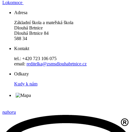
Lokomoce
Adresa
Základní škola a mateřská škola
Dlouhá Brtnice
Dlouhá Brtnice 84
588 34
Kontakt
tel.: +420 723 106 075
email:
reditelka@zsmsdlouhabrtnice.cz
Odkazy
Kudy k nám
nahoru