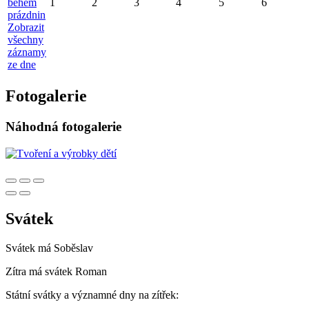
během
1
2
3
4
5
6
prázdnin
Zobrazit
všechny
záznamy
ze dne
Fotogalerie
Náhodná fotogalerie
Svátek
Svátek má
Soběslav
Zítra má svátek
Roman
Státní svátky a významné dny na zítřek: