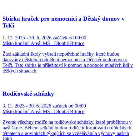
Sbírka hraček pro nemocnici a Dětský domov v
Telči
1. 12. 2025 - 30. 6. 2026 začátek od 00:00
Místo konání:
Areál MŠ - Dlouhá Brtnice
Žáci základní školy vybrali nepotřebné hračky, které budou
darovány dětskému oddělení nemocnice a Dětskému domovu v
Telči. Tato sbírka je příležitostí k pomoci a podpoře mladých lidí v
těžkých situacích.
Rodičovské schůzky
3. 11. 2025 - 30. 6. 2026 začátek od 00:00
Místo konání:
Areál MŠ - Dlouhá Brtnice
Zveme všechny rodiče na rodičovské schůzky, které proběhnou v
naší škole. Během setkání budou rodiče informováni o důležitých
tématech a novinkách týkajících se vzdělávání a výchovy našich
žáků.