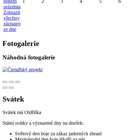
během
1
2
3
4
5
6
prázdnin
Zobrazit
všechny
záznamy
ze dne
Fotogalerie
Náhodná fotogalerie
Svátek
Svátek má
Oldřiška
Státní svátky a významné dny na dnešek:
Světový den boje za zákaz jaderných zbraní
Mezinárodní den boje lékařů za mír