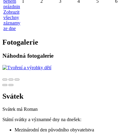
během
1
2
3
4
5
6
prázdnin
Zobrazit
všechny
záznamy
ze dne
Fotogalerie
Náhodná fotogalerie
Svátek
Svátek má
Roman
Státní svátky a významné dny na dnešek:
Mezinárodní den původního obyvatelstva