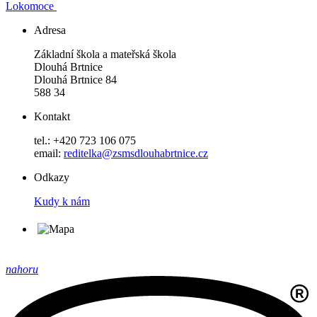
Lokomoce
Adresa
Základní škola a mateřská škola
Dlouhá Brtnice
Dlouhá Brtnice 84
588 34
Kontakt
tel.: +420 723 106 075
email:
reditelka@zsmsdlouhabrtnice.cz
Odkazy
Kudy k nám
nahoru