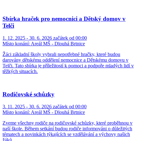
Sbírka hraček pro nemocnici a Dětský domov v
Telči
1. 12. 2025 - 30. 6. 2026 začátek od 00:00
Místo konání:
Areál MŠ - Dlouhá Brtnice
Žáci základní školy vybrali nepotřebné hračky, které budou
darovány dětskému oddělení nemocnice a Dětskému domovu v
Telči. Tato sbírka je příležitostí k pomoci a podpoře mladých lidí v
těžkých situacích.
Rodičovské schůzky
3. 11. 2025 - 30. 6. 2026 začátek od 00:00
Místo konání:
Areál MŠ - Dlouhá Brtnice
Zveme všechny rodiče na rodičovské schůzky, které proběhnou v
naší škole. Během setkání budou rodiče informováni o důležitých
tématech a novinkách týkajících se vzdělávání a výchovy našich
žáků.