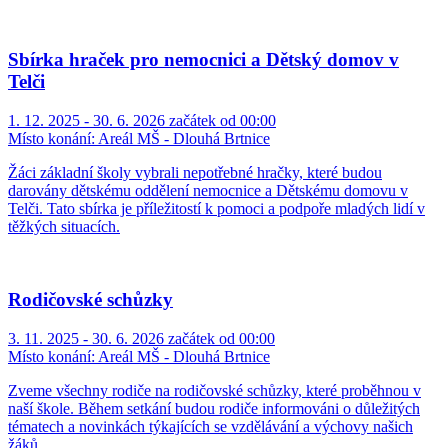
Sbírka hraček pro nemocnici a Dětský domov v
Telči
1. 12. 2025 - 30. 6. 2026 začátek od 00:00
Místo konání:
Areál MŠ - Dlouhá Brtnice
Žáci základní školy vybrali nepotřebné hračky, které budou
darovány dětskému oddělení nemocnice a Dětskému domovu v
Telči. Tato sbírka je příležitostí k pomoci a podpoře mladých lidí v
těžkých situacích.
Rodičovské schůzky
3. 11. 2025 - 30. 6. 2026 začátek od 00:00
Místo konání:
Areál MŠ - Dlouhá Brtnice
Zveme všechny rodiče na rodičovské schůzky, které proběhnou v
naší škole. Během setkání budou rodiče informováni o důležitých
tématech a novinkách týkajících se vzdělávání a výchovy našich
žáků.