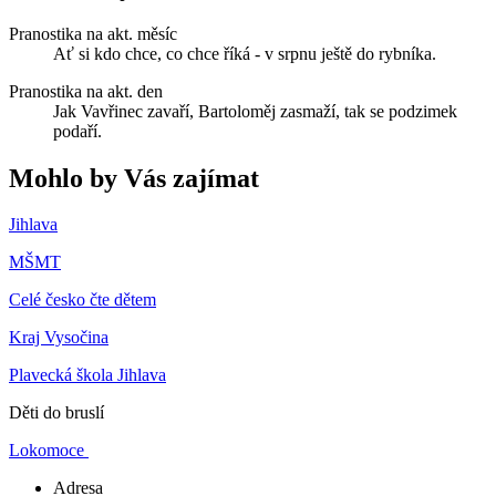
Pranostika na akt. měsíc
Ať si kdo chce, co chce říká - v srpnu ještě do rybníka.
Pranostika na akt. den
Jak Vavřinec zavaří, Bartoloměj zasmaží, tak se podzimek
podaří.
Mohlo by Vás zajímat
Jihlava
MŠMT
Celé česko čte dětem
Kraj Vysočina
Plavecká škola Jihlava
Děti do bruslí
Lokomoce
Adresa