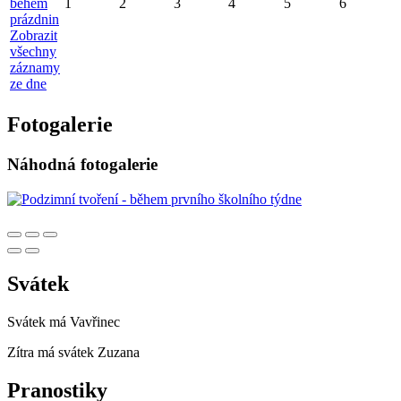
během
1
2
3
4
5
6
prázdnin
Zobrazit
všechny
záznamy
ze dne
Fotogalerie
Náhodná fotogalerie
Svátek
Svátek má
Vavřinec
Zítra má svátek
Zuzana
Pranostiky