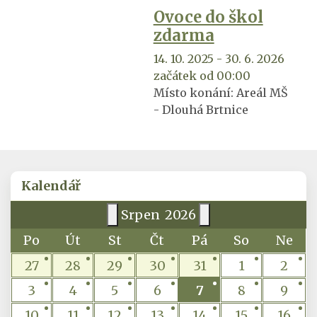
Ovoce do škol
zdarma
14. 10. 2025 - 30. 6. 2026
začátek od 00:00
Místo konání:
Areál MŠ
- Dlouhá Brtnice
Kalendář
Srpen
2026
Po
Út
St
Čt
Pá
So
Ne
27
28
29
30
31
1
2
3
4
5
6
7
8
9
10
11
12
13
14
15
16