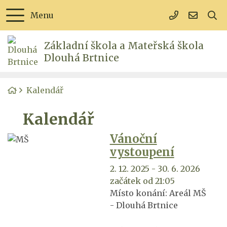
Rovnou na obsah
Rovnou na menu
Menu
+420 723 106
reditel
Základní škola a Mateřská škola
Dlouhá Brtnice
Úvodní stránka
Kalendář
Kalendář
Vánoční
vystoupení
2. 12. 2025 - 30. 6. 2026
začátek od 21:05
Místo konání:
Areál MŠ
- Dlouhá Brtnice